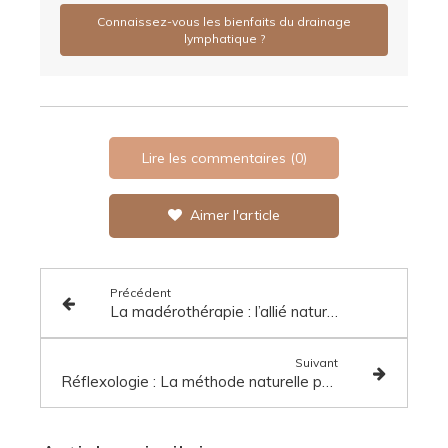
Connaissez-vous les bienfaits du drainage
lymphatique ?
Lire les commentaires (0)
Aimer l'article
Précédent
La madérothérapie : l’allié naturel pour sculpter et raffermir votre silhouette
Suivant
Réflexologie : La méthode naturelle pour apaiser votre esprit et vous libérer de vos tensions émotionnelles