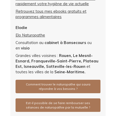
rapidement votre hygiène de vie actuelle
Retrouvez tous mes ebooks gratuits et
programmes alimentaires
Elodie
Elo Naturopathe
Consultation au
cabinet à Bonsecours
ou
en
visio
Grandes villes voisines :
Rouen, Le Mesnil-
Esnard, Franqueville-Saint-Pierre, Plateau
Est, Isneauville, Sotteville-les-Rouen
et
toutes les villes de la
Seine-Maritime.
Comment trouver le naturopathe qui saura
répondre à vos besoins ?
Est-il possible de se faire rembourser ses
séances de naturopathie par la mutuelle ?