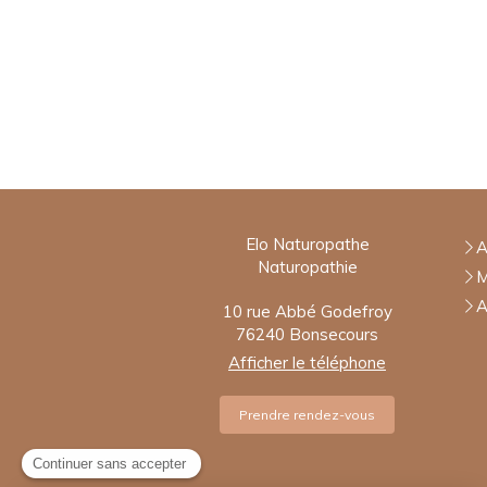
Elo Naturopathe
A
Naturopathie
M
A
10 rue Abbé Godefroy
76240
Bonsecours
Afficher le téléphone
Prendre rendez-vous