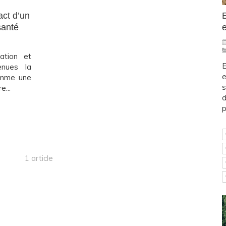
E
act d’un
e
santé
tion et
E
enues la
e
omme une
s
e...
d
p
1 article