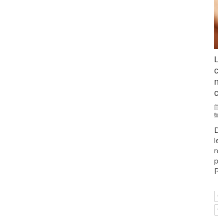
L
D
l
r
p
R