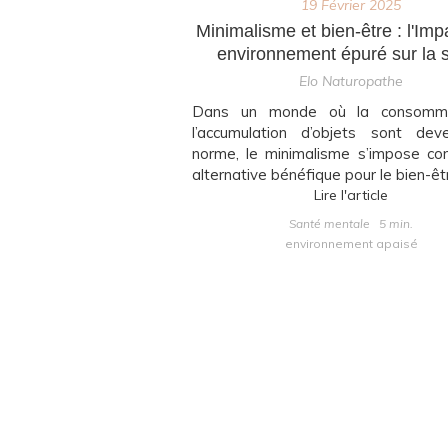
19 Février 2025
Minimalisme et bien-être : l'Imp
environnement épuré sur la 
Elo Naturopathe
Dans un monde où la consomma
l’accumulation d’objets sont dev
norme, le minimalisme s’impose c
alternative bénéfique pour le bien-êtr
Lire l'article
Santé mentale
5 min.
environnement apaisé