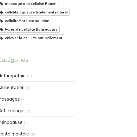
massage anti cellulite Rouen
cellulite aqueuse traitement naturel
cellulite fibreuse solution
types de cellulite Bonsecours
enlever la cellulite naturellement
Catégories
aturopathie
(11)
limentation
(8)
Massages
(7)
éflexologie
(3)
Ménopause
(1)
anté mentale
(1)