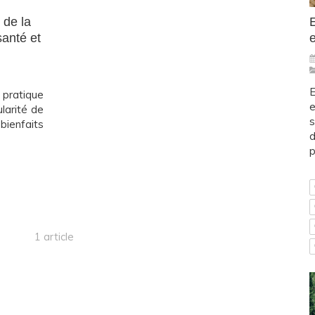
E
 de la
e
santé et
E
pratique
e
larité de
s
bienfaits
d
p
1 article