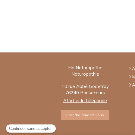
Elo Naturopathe
A
Naturopathie
M
A
10 rue Abbé Godefroy
76240
Bonsecours
Afficher le téléphone
Prendre rendez-vous