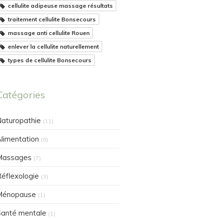
cellulite adipeuse massage résultats
traitement cellulite Bonsecours
massage anti cellulite Rouen
enlever la cellulite naturellement
types de cellulite Bonsecours
Catégories
aturopathie
(11)
limentation
(8)
Massages
(7)
éflexologie
(3)
Ménopause
(1)
anté mentale
(1)