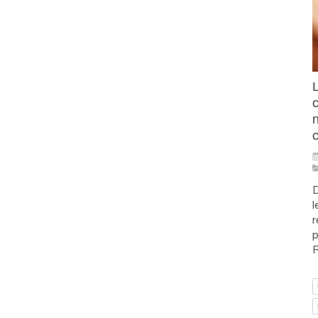
L
D
l
r
p
R