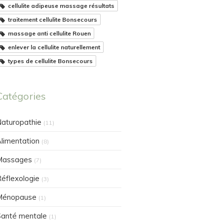
cellulite adipeuse massage résultats
traitement cellulite Bonsecours
massage anti cellulite Rouen
enlever la cellulite naturellement
types de cellulite Bonsecours
Catégories
aturopathie
(11)
limentation
(8)
Massages
(7)
éflexologie
(3)
Ménopause
(1)
anté mentale
(1)