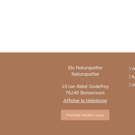
Elo Naturopathe
A
Naturopathie
M
A
10 rue Abbé Godefroy
76240
Bonsecours
Afficher le téléphone
Prendre rendez-vous