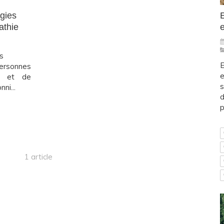
E
rgies
e
athie
s
E
ersonnes
e
ps et de
s
ni...
d
p
1 article