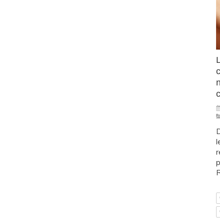
L
D
l
r
p
R